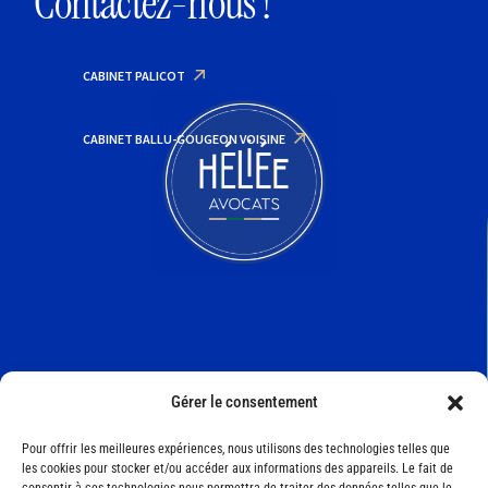
Contactez-nous !
CABINET PALICOT
CABINET BALLU-GOUGEON VOISINE
, vous défendre sans relâche
Viser juste, vous défendre sa
Gérer le consentement
À propos
Pour offrir les meilleures expériences, nous utilisons des technologies telles que
Les cabinets
Palicot
et
Ballu-Gougeon Voisine
les cookies pour stocker et/ou accéder aux informations des appareils. Le fait de
interviennent dans 4 grands domaines juridiques : droit